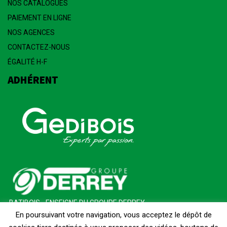
NOS CATALOGUES
PAIEMENT EN LIGNE
NOS AGENCES
CONTACTEZ-NOUS
ÉGALITÉ H-F
ADHÉRENT
BATIBOIS - ENSEIGNE DU GROUPE DERREY
En poursuivant votre navigation, vous acceptez le dépôt de