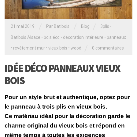
/
/
/
21 mai 2019
Par
Batibois
Blog
3plis
•
Batibois Alsace
•
bois éco
•
décoration intérieure
•
panneaux
/
•
revêtement mur
•
vieux bois
•
wood
0 commentaires
IDÉE DÉCO PANNEAUX VIEUX
BOIS
Pour un style brut et authentique, optez pour
le panneau à trois plis en vieux bois.
Ce matériau idéal pour la décoration garde le
charme original du vieux bois et répond en
même temps
à toutes les exigences