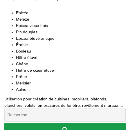
Epicéa
Mélèze
Epicéa vieux bois
Pin douglas
Epicéa étuvé antique
Érable
Bouleau
Hêtre étuvé
Chêne
Hê
tre de cœur étuvé
Frêne
Merisier
Aulne
…
Utilisation pour création de cuisines, mobiliers, plafonds,
planchers, volets, embrasures de fenêtre, revêtement muraux …
Chercher
: