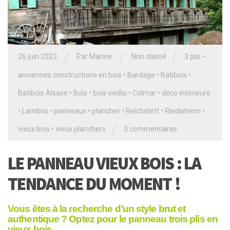
/
/
/
26 juin 2023
Par
Marine
Non classé
3 plis
•
anciennes constructions en bois
•
Bardage
•
Batibois
•
Batibois Alsace
•
Bois
•
bois vieillis
•
Colmar
•
déco intérieure
•
Lambris
•
panneaux
•
plancher
•
Reichstett
•
Riedisheim
•
/
vieux bois
•
vieux planchers
0 commentaires
LE PANNEAU VIEUX BOIS : LA
TENDANCE DU MOMENT !
Vous êtes à la recherche d’un style brut et
authentique ? Optez pour le panneau trois plis en
vieux bois.