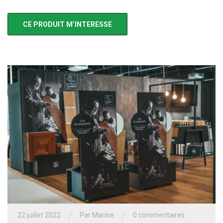
CE PRODUIT M’INTERESSE
/
/
22 juillet 2022
Par
Marine
0 commentaires