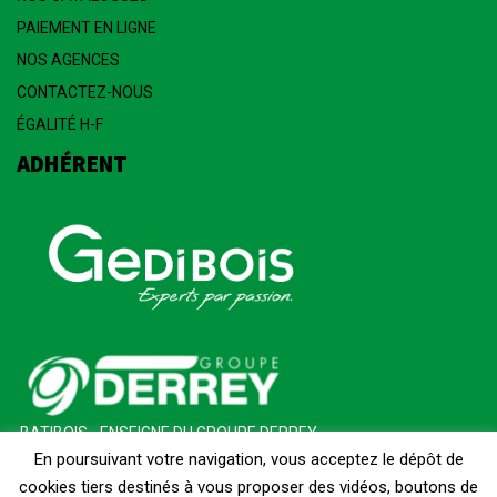
PAIEMENT EN LIGNE
NOS AGENCES
CONTACTEZ-NOUS
ÉGALITÉ H-F
ADHÉRENT
BATIBOIS - ENSEIGNE DU GROUPE DERREY
En poursuivant votre navigation, vous acceptez le dépôt de
cookies tiers destinés à vous proposer des vidéos, boutons de