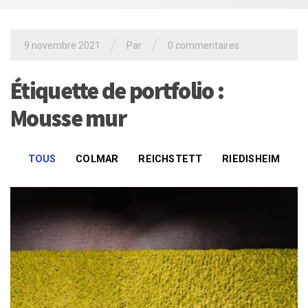
/
/
9 novembre 2021
Par
0 commentaires
Étiquette de portfolio :
Mousse mur
TOUS
COLMAR
REICHSTETT
RIEDISHEIM