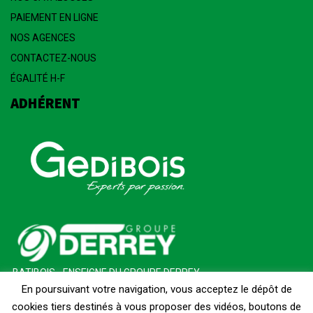
PAIEMENT EN LIGNE
NOS AGENCES
CONTACTEZ-NOUS
ÉGALITÉ H-F
ADHÉRENT
BATIBOIS - ENSEIGNE DU GROUPE DERREY
En poursuivant votre navigation, vous acceptez le dépôt de
cookies tiers destinés à vous proposer des vidéos, boutons de