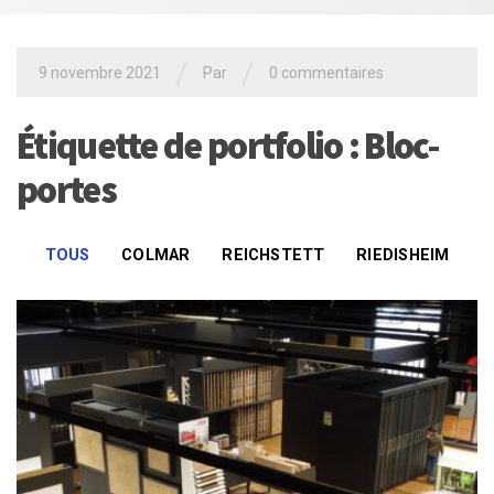
/
/
9 novembre 2021
Par
0 commentaires
Étiquette de portfolio : Bloc-
portes
TOUS
COLMAR
REICHSTETT
RIEDISHEIM