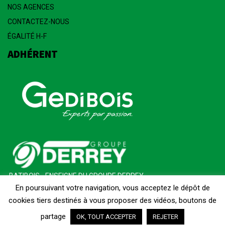
NOS AGENCES
CONTACTEZ-NOUS
ÉGALITÉ H-F
ADHÉRENT
BATIBOIS - ENSEIGNE DU GROUPE DERREY
En poursuivant votre navigation, vous acceptez le dépôt de
cookies tiers destinés à vous proposer des vidéos, boutons de
Colmar
Tech
|
Mentions Légales
|
CGV
|
Médiation
|
partage
OK, TOUT ACCEPTER
REJETER
Copyright © 2026 Batibois Alsace. Tous droits réservés