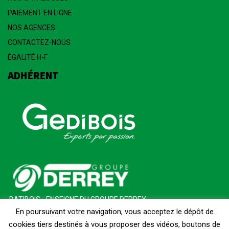
PAIEMENT EN LIGNE
NOS AGENCES
CONTACTEZ-NOUS
ÉGALITÉ H-F
ADHÉRENT
BATIBOIS - ENSEIGNE DU GROUPE DERREY
En poursuivant votre navigation, vous acceptez le dépôt de
cookies tiers destinés à vous proposer des vidéos, boutons de