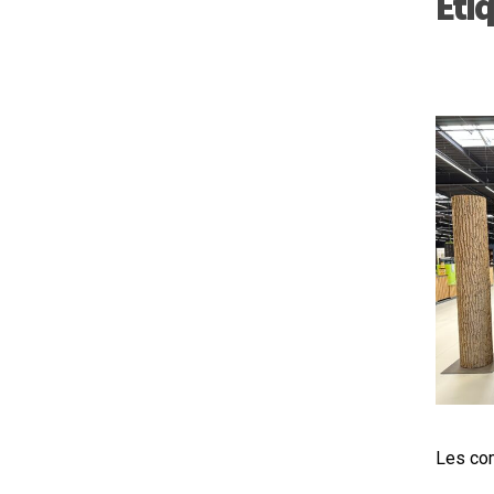
Étiq
Les com