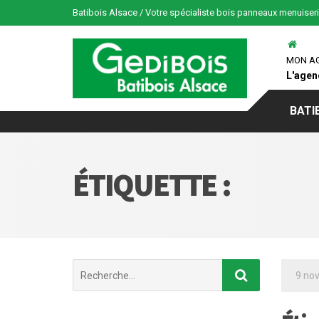
Batibois Alsace / Votre spécialiste bois panneaux menuiser
MON A
L'agen
BATI
ÉTIQUETTE :
Chercher
9 no
: