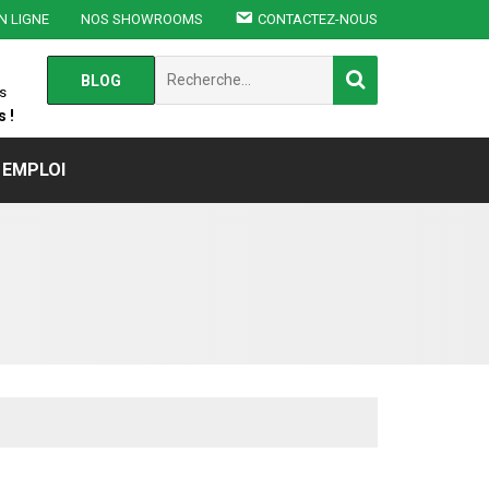
N LIGNE
NOS SHOWROOMS
CONTACTEZ-NOUS
Chercher
BLOG
:
s
 !
EMPLOI