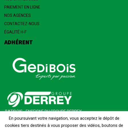
PAIEMENT EN LIGNE
NOS AGENCES
CONTACTEZ-NOUS
ÉGALITÉ H-F
ADHÉRENT
BATIBOIS - ENSEIGNE DU GROUPE DERREY
En poursuivant votre navigation, vous acceptez le dépôt de
cookies tiers destinés à vous proposer des vidéos, boutons de