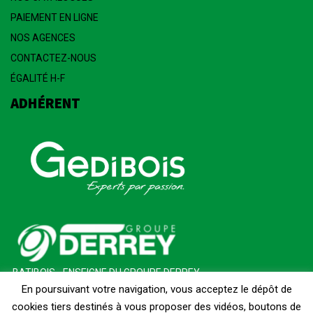
PAIEMENT EN LIGNE
NOS AGENCES
CONTACTEZ-NOUS
ÉGALITÉ H-F
ADHÉRENT
BATIBOIS - ENSEIGNE DU GROUPE DERREY
En poursuivant votre navigation, vous acceptez le dépôt de
cookies tiers destinés à vous proposer des vidéos, boutons de