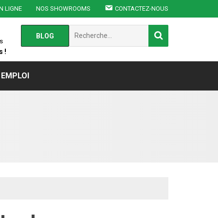
N LIGNE
NOS SHOWROOMS
CONTACTEZ-NOUS
Chercher
BLOG
:
s
 !
EMPLOI