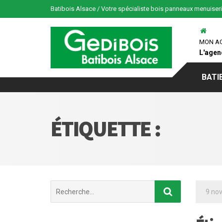
Batibois Alsace / Votre spécialiste bois panneaux menuiser
MON A
L'agen
BATI
ÉTIQUETTE :
Chercher
9 no
: