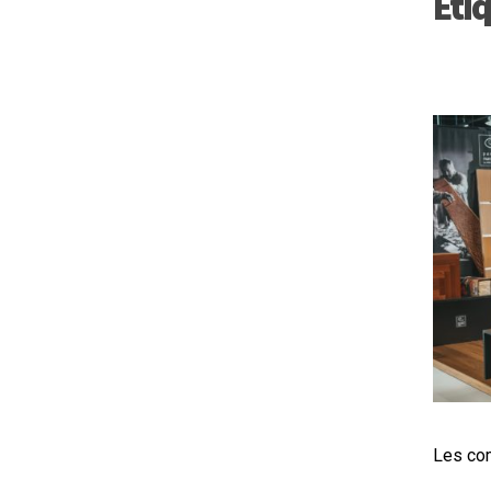
Éti
Les com