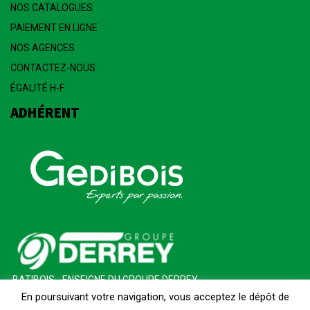
NOS CATALOGUES
PAIEMENT EN LIGNE
NOS AGENCES
CONTACTEZ-NOUS
ÉGALITÉ H-F
ADHÉRENT
BATIBOIS - ENSEIGNE DU GROUPE DERREY
En poursuivant votre navigation, vous acceptez le dépôt de