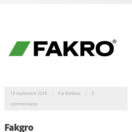
/
/
13 septembre 2018
Par
Batibois
0
commentaires
Fakgro