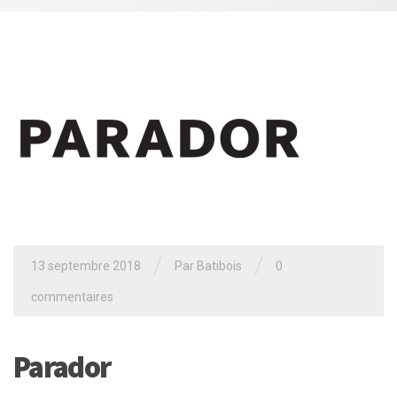
/
/
13 septembre 2018
Par
Batibois
0
commentaires
Parador