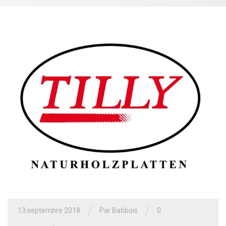
/
/
13 septembre 2018
Par
Batibois
0