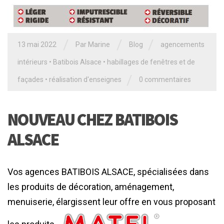
/
/
/
13 mai 2022
Par
Marine
Blog
agencements
intérieurs
•
Batibois Alsace
•
habillages de fenêtres et de
/
façades
•
réalisation d'enseignes
0 commentaires
NOUVEAU CHEZ BATIBOIS
ALSACE
Vos agences BATIBOIS ALSACE, spécialisées dans
les produits de décoration, aménagement,
menuiserie, élargissent leur offre en vous proposant