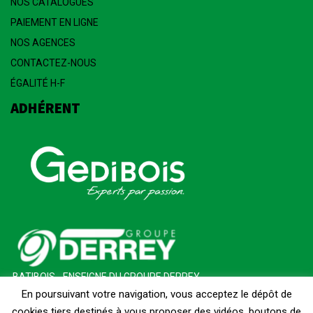
NOS CATALOGUES
PAIEMENT EN LIGNE
NOS AGENCES
CONTACTEZ-NOUS
ÉGALITÉ H-F
ADHÉRENT
BATIBOIS - ENSEIGNE DU GROUPE DERREY
En poursuivant votre navigation, vous acceptez le dépôt de
cookies tiers destinés à vous proposer des vidéos, boutons de