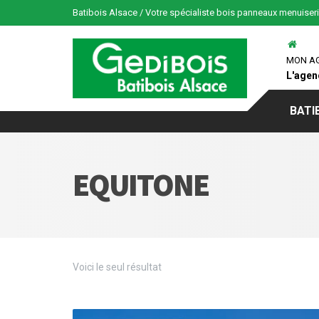
Batibois Alsace / Votre spécialiste bois panneaux menuiser
MON A
L'agen
BATI
EQUITONE
Voici le seul résultat