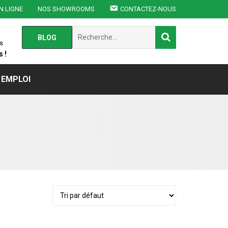
N LIGNE
NOS SHOWROOMS
CONTACTEZ-NOUS
Chercher
BLOG
:
s
 !
EMPLOI