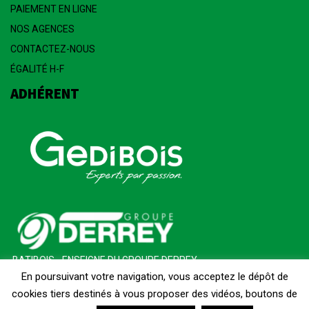
PAIEMENT EN LIGNE
NOS AGENCES
CONTACTEZ-NOUS
ÉGALITÉ H-F
ADHÉRENT
BATIBOIS - ENSEIGNE DU GROUPE DERREY
En poursuivant votre navigation, vous acceptez le dépôt de
cookies tiers destinés à vous proposer des vidéos, boutons de
Colmar
Tech
|
Mentions Légales
|
CGV
|
Médiation
|