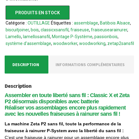
PRODUITS EN STOCK
Catégorie :
OUTILLAGE
Étiquettes :
assemblage
,
Batibois Alsace
,
biscuitjoiner
,
bois
,
classicxsansfil
,
fraiseuse
,
fraiseusearainurer
,
Lamello
,
lamellosansfil
,
Montage P-Système
,
passionbois
,
système d'assemblage
,
woodworker
,
woodworking
,
zetap2sansfil
DESCRIPTION
INFORMATIONS COMPLÉMENTAIRES
Description
Assembler en toute liberté sans fil : Classic X et Zeta
P2 désormais disponibles avec batterie
Réaliser vos assemblages encore plus rapidement
avec les nouvelles fraiseuses à rainurer sans fil !
La machine Zeta P2 sans fil, t
oute la performance de la
fraiseuse à rainurer P-System avec la liberté du sans fil :
C’est une fraiseuse à rainurer pour un assemblage encore plus