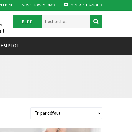
N LIGNE
NOS SHOWROOMS
CONTACTEZ-NOUS
Chercher
BLOG
:
s
 !
EMPLOI