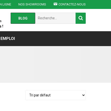
N LIGNE
NOS SHOWROOMS
CONTACTEZ-NOUS
Chercher
BLOG
:
s
 !
EMPLOI