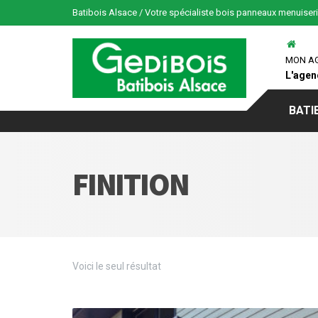
Batibois Alsace / Votre spécialiste bois panneaux menuiser
MON A
L'agen
BATI
FINITION
Voici le seul résultat