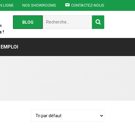
N LIGNE
NOS SHOWROOMS
CONTACTEZ-NOUS
Chercher
BLOG
:
s
 !
EMPLOI