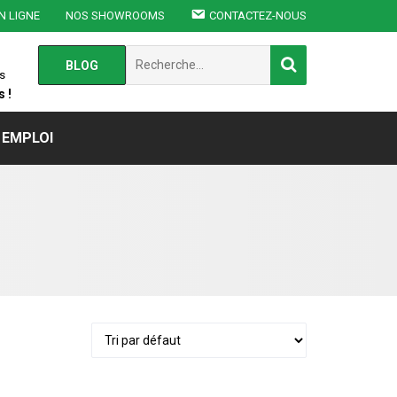
N LIGNE
NOS SHOWROOMS
CONTACTEZ-NOUS
Chercher
BLOG
:
s
 !
EMPLOI