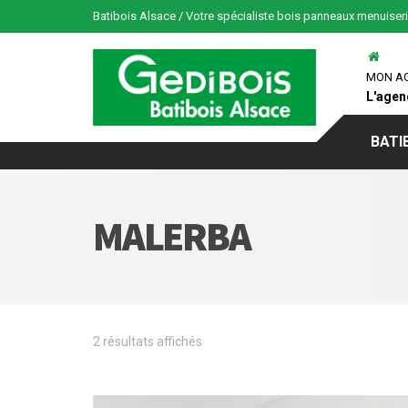
Batibois Alsace / Votre spécialiste bois panneaux menuiser
MON A
L'agen
BATI
MALERBA
2 résultats affichés