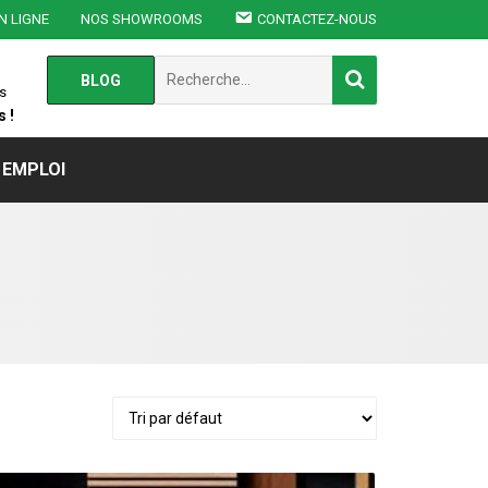
N LIGNE
NOS SHOWROOMS
CONTACTEZ-NOUS
Chercher
BLOG
:
s
 !
EMPLOI