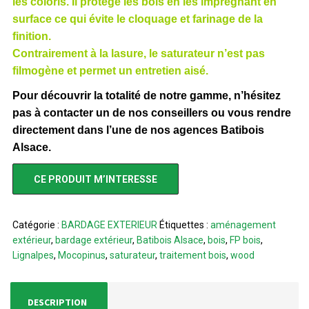
les coloris. Il protège les bois en les imprégnant en
surface ce qui évite le cloquage et farinage de la
finition.
Contrairement à la lasure, le saturateur n’est pas
filmogène et permet un entretien aisé.
Pour découvrir la totalité de notre gamme, n’hésitez
pas à contacter un de nos conseillers ou vous rendre
directement dans l’une de nos agences Batibois
Alsace.
CE PRODUIT M’INTERESSE
Catégorie :
BARDAGE EXTERIEUR
Étiquettes :
aménagement
extérieur
,
bardage extérieur
,
Batibois Alsace
,
bois
,
FP bois
,
Lignalpes
,
Mocopinus
,
saturateur
,
traitement bois
,
wood
DESCRIPTION