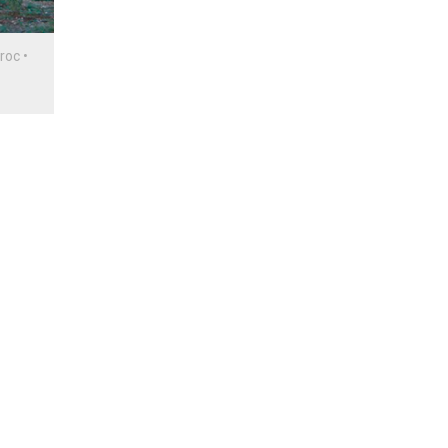
iroc
•