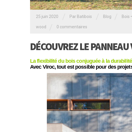
/
/
/
25 juin 2020
Par
Batibois
Blog
Bois
/
wood
0 commentaires
DÉCOUVREZ LE PANNEAU 
La flexibilité du bois conjuguée à la durabilit
Avec Viroc, tout est possible pour des projet