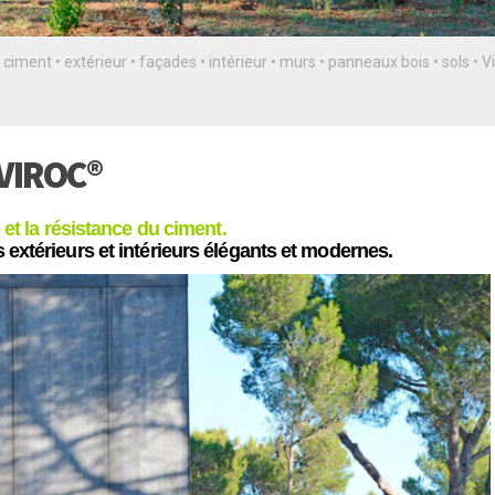
•
ciment
•
extérieur
•
façades
•
intérieur
•
murs
•
panneaux bois
•
sols
•
V
VIROC®
é et la résistance du ciment.
s extérieurs et intérieurs élégants et modernes.