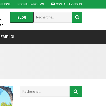
N LIGNE
NOS SHOWROOMS
CONTACTEZ-NOUS
Chercher
BLOG
:
s
 !
EMPLOI
Chercher
: