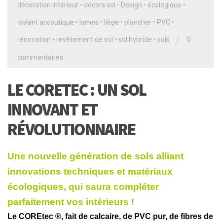
décoration intérieur
•
décors sol
•
Design
•
écologique
•
isolant accoutique
•
lames
•
liège
•
plancher
•
PVC
•
/
rénovation
•
revêtement de sol
•
sol hybride
•
sols
0
commentaires
LE CORETEC : UN SOL
INNOVANT ET
RÉVOLUTIONNAIRE
Une nouvelle génération de sols alliant
innovations techniques et matériaux
écologiques, qui saura compléter
parfaitement vos intérieurs !
Le COREtec ®, fait de calcaire, de PVC pur, de fibres de