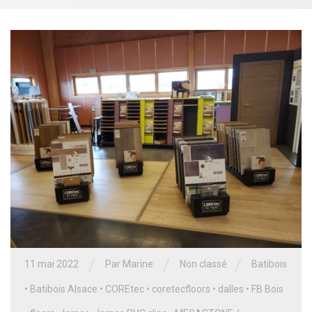
/
/
/
11 mai 2022
Par
Marine
Non classé
Batibois
•
Batibois Alsace
•
COREtec
•
coretecfloors
•
dalles
•
FB Bois