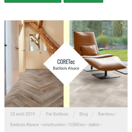
/
/
/
23 août 2019
Par
Batibois
Blog
Bambou
•
Batibois Alsace
•
construction
•
COREtec
•
dalles
•