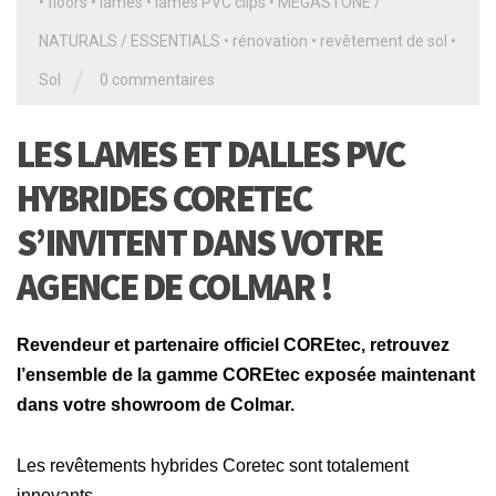
•
floors
•
lames
•
lames PVC clips
•
MEGASTONE /
NATURALS / ESSENTIALS
•
rénovation
•
revêtement de sol
•
/
Sol
0 commentaires
LES LAMES ET DALLES PVC
HYBRIDES CORETEC
S’INVITENT DANS VOTRE
AGENCE DE COLMAR !
Revendeur et partenaire officiel COREtec, retrouvez
l’ensemble de la gamme COREtec exposée maintenant
dans votre showroom de Colmar.
Les revêtements hybrides Coretec sont totalement
innovants.