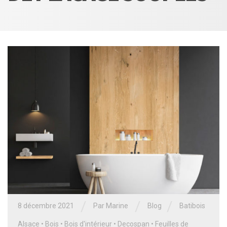
/
/
/
8 décembre 2021
Par
Marine
Blog
Batibois
Alsace
•
Bois
•
Bois d'intérieur
•
Decospan
•
Feuilles de