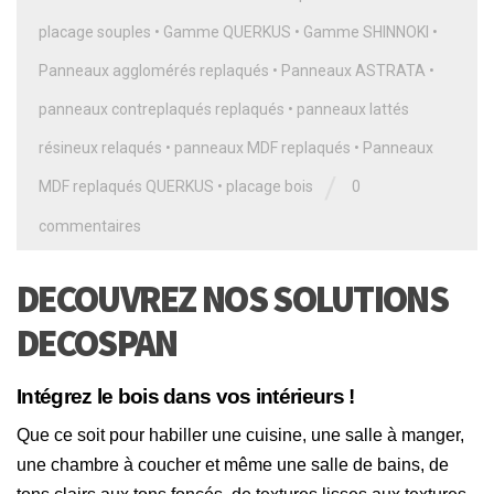
placage souples
•
Gamme QUERKUS
•
Gamme SHINNOKI
•
Panneaux agglomérés replaqués
•
Panneaux ASTRATA
•
panneaux contreplaqués replaqués
•
panneaux lattés
résineux relaqués
•
panneaux MDF replaqués
•
Panneaux
/
MDF replaqués QUERKUS
•
placage bois
0
commentaires
DECOUVREZ NOS SOLUTIONS
DECOSPAN
Intégrez le bois dans vos intérieurs !
Que ce soit pour habiller une cuisine, une salle à manger,
une chambre à coucher et même une salle de bains, de