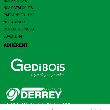
NOS SERVICES
NOS CATALOGUES
PAIEMENT EN LIGNE
NOS AGENCES
CONTACTEZ-NOUS
ÉGALITÉ H-F
ADHÉRENT
BATIBOIS - ENSEIGNE DU GROUPE DERREY