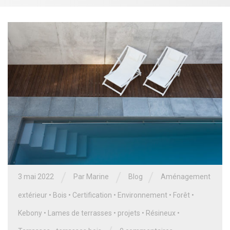
/
/
/
3 mai 2022
Par
Marine
Blog
Aménagement
extérieur
•
Bois
•
Certification
•
Environnement
•
Forêt
•
Kebony
•
Lames de terrasses
•
projets
•
Résineux
•