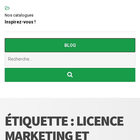
Nos catalogues
Inspirez-vous !
BLOG
Chercher
:
ÉTIQUETTE :
LICENCE
MARKETING ET