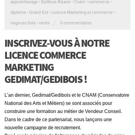
apprentissage
•
Batibois Alsace
•
Cnam
•
commerce
•
diplome
•
Grand-Est
•
Licence Marketing et commerce
•
/
negoces bois
•
vente
0 commentaires
INSCRIVEZ-VOUS À NOTRE
LICENCE COMMERCE
MARKETING
GEDIMAT/GEDIBOIS !
L’an dernier, Gedimat/Gedibois et le CNAM (Conservatoire
National des Arts et Métiers) se sont associés pour
construire une formation au métier de Vendeur Conseil.
Dans le cadre de ce partenariat, nous lançons une
nouvelle campagne de recrutement.