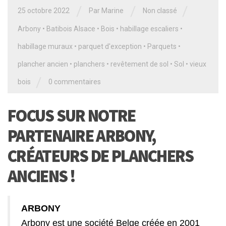
/
/
/
25 octobre 2022
Par
Marine
Non classé
Arbony
•
Batibois Alsace
•
Bois
•
habillage escaliers
•
habillage muraux
•
parquet d'exception
•
Parquets
•
plancher ancien
•
planchers
•
revêtement de sol
•
Sol
•
vieux
/
bois
0 commentaires
FOCUS SUR NOTRE
PARTENAIRE ARBONY,
CRÉATEURS DE PLANCHERS
ANCIENS !
ARBONY
Arbony est une société Belge créée en 2001