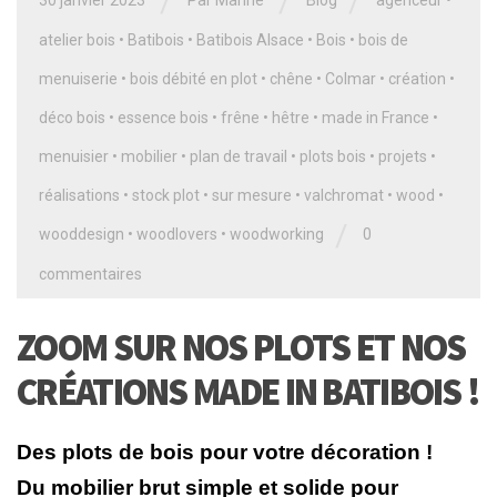
/
/
/
30 janvier 2023
Par
Marine
Blog
agenceur
•
atelier bois
•
Batibois
•
Batibois Alsace
•
Bois
•
bois de
menuiserie
•
bois débité en plot
•
chêne
•
Colmar
•
création
•
déco bois
•
essence bois
•
frêne
•
hêtre
•
made in France
•
menuisier
•
mobilier
•
plan de travail
•
plots bois
•
projets
•
réalisations
•
stock plot
•
sur mesure
•
valchromat
•
wood
•
/
wooddesign
•
woodlovers
•
woodworking
0
commentaires
ZOOM SUR NOS PLOTS ET NOS
CRÉATIONS MADE IN BATIBOIS !
Des plots de bois pour votre décoration !
Du mobilier brut simple et solide pour