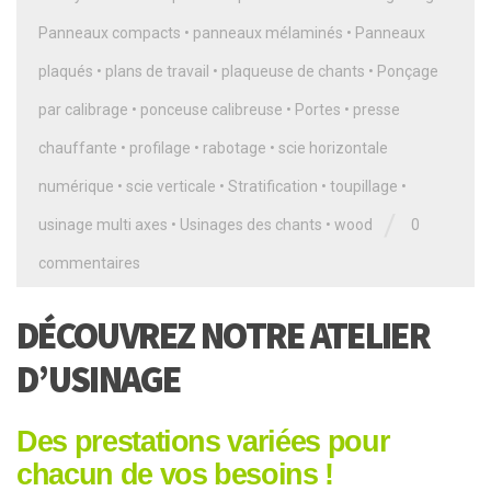
Panneaux compacts
•
panneaux mélaminés
•
Panneaux
plaqués
•
plans de travail
•
plaqueuse de chants
•
Ponçage
par calibrage
•
ponceuse calibreuse
•
Portes
•
presse
chauffante
•
profilage
•
rabotage
•
scie horizontale
numérique
•
scie verticale
•
Stratification
•
toupillage
•
/
usinage multi axes
•
Usinages des chants
•
wood
0
commentaires
DÉCOUVREZ NOTRE ATELIER
D’USINAGE
Des prestations variées pour
chacun de vos besoins !