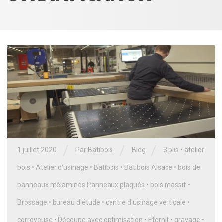
/
/
/
1 juillet 2020
Par
Batibois
Blog
3 plis
•
atelier
bois
•
Atelier d'usinage
•
Batibois
•
Batibois Alsace
•
bois de
panneaux mélaminés Panneaux plaqués
•
bois massif
•
Brossage
•
bureau d'étude
•
centre d'usinage verticale
•
corroyeuse
•
Découpe avec optimisation
•
Eternit
•
gravage
•