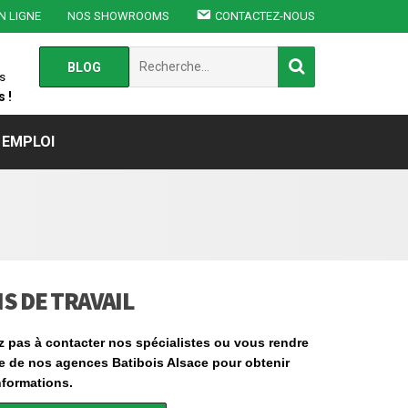
N LIGNE
NOS SHOWROOMS
CONTACTEZ-NOUS
Chercher
BLOG
:
s
 !
EMPLOI
S DE TRAVAIL
z pas à contacter nos spécialistes ou vous rendre
e de nos agences Batibois Alsace pour obtenir
nformations.