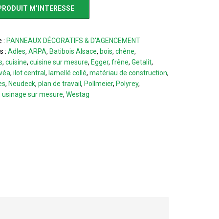
PRODUIT M’INTERESSE
e :
PANNEAUX DÉCORATIFS & D'AGENCEMENT
s :
Adles
,
ARPA
,
Batibois Alsace
,
bois
,
chêne
,
s
,
cuisine
,
cuisine sur mesure
,
Egger
,
frêne
,
Getalit
,
véa
,
ilot central
,
lamellé collé
,
matériau de construction
,
es
,
Neudeck
,
plan de travail
,
Pollmeier
,
Polyrey
,
,
usinage sur mesure
,
Westag