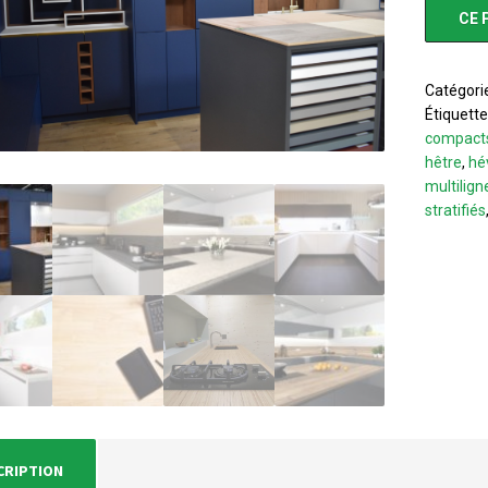
CE 
Catégori
Étiquette
compact
hêtre
,
hé
multilign
stratifiés
CRIPTION