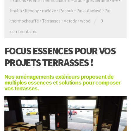
fixations
•
Frêne Thermochauffé
•
Grad
•
grès cérame
•
IPÉ
•
Itauba
•
Kebony
•
mélèze
•
Padouk
•
Pin autoclavé
•
Pin
/
thermochauffé
•
Terrasses
•
Vetedy
•
wood
0
commentaires
FOCUS ESSENCES POUR VOS
PROJETS TERRASSES !
N
os aménagements extérieurs proposent de
multiples essences et solutions pour composer
vos terrasses.