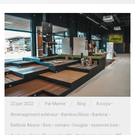
/
/
/
22 juin 2022
Par
Marine
Blog
Accoya
•
Aménagement extérieur
•
Bambou Moso
•
Bankirai
•
Batibois Alsace
•
Bois
•
cumaru
•
Douglas
•
essences bois
•