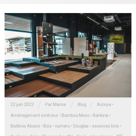
/
/
/
22 juin 2022
Par
Marine
Blog
Accoya
•
Aménagement extérieur
•
Bambou Moso
•
Bankirai
•
Batibois Alsace
•
Bois
•
cumaru
•
Douglas
•
essences bois
•