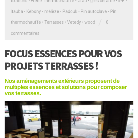
fixations
•
Frêne Thermochauffé
•
Grad
•
grès cérame
•
IPÉ
•
Itauba
•
Kebony
•
mélèze
•
Padouk
•
Pin autoclavé
•
Pin
/
thermochauffé
•
Terrasses
•
Vetedy
•
wood
0
commentaires
FOCUS ESSENCES POUR VOS
PROJETS TERRASSES !
N
os aménagements extérieurs proposent de
multiples essences et solutions pour composer
vos terrasses.