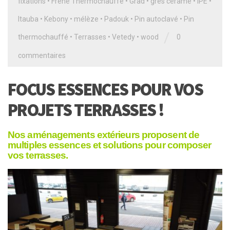
fixations
•
Frêne Thermochauffé
•
Grad
•
grès cérame
•
IPÉ
•
Itauba
•
Kebony
•
mélèze
•
Padouk
•
Pin autoclavé
•
Pin
/
thermochauffé
•
Terrasses
•
Vetedy
•
wood
0
commentaires
FOCUS ESSENCES POUR VOS
PROJETS TERRASSES !
N
os aménagements extérieurs proposent de
multiples essences et solutions pour composer
vos terrasses.