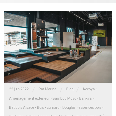
/
/
/
22 juin 2022
Par
Marine
Blog
Accoya
•
Aménagement extérieur
•
Bambou Moso
•
Bankirai
•
Batibois Alsace
•
Bois
•
cumaru
•
Douglas
•
essences bois
•